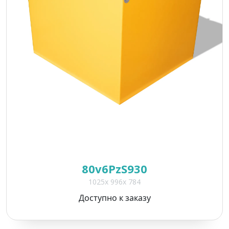
*
*
80v6PzS930
1025x 996x 784
*
Доступно к заказу
Поля, отмеченные
*
, обязательны для
заполнения