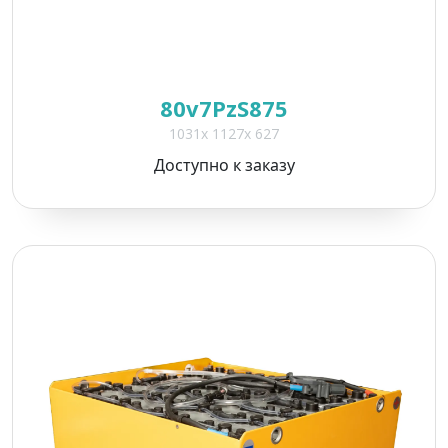
80v7PzS875
1031x 1127x 627
Доступно к заказу