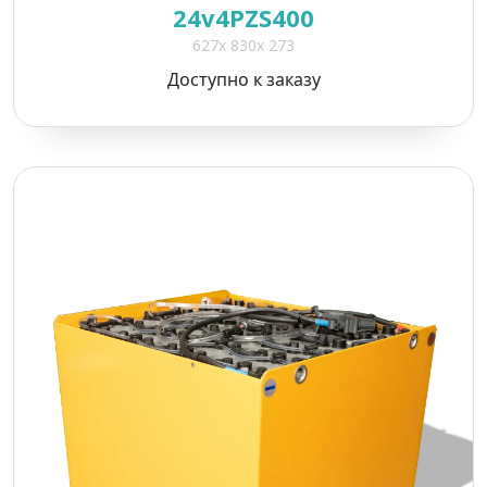
24v4PZS400
627x 830x 273
Доступно к заказу