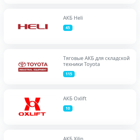
АКБ Heli
45
Тяговые АКБ для складской
техники Toyota
115
АКБ Oxlift
10
АКБ Xilin