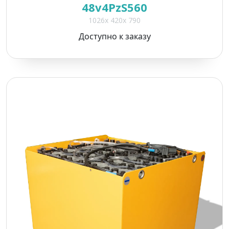
48v4PzS560
1026x 420x 790
Доступно к заказу