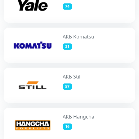
74
АКБ Komatsu
31
АКБ Still
57
АКБ Hangcha
16