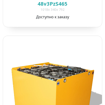
48v3PzS465
1018x 340x 792
Доступно к заказу