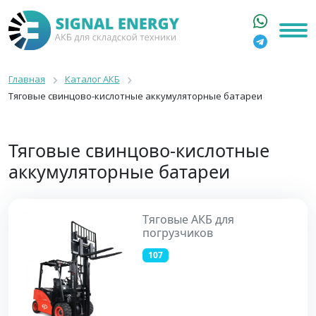
ГЛАВНАЯ
КАТАЛОГ
Главная
Каталог АКБ
Тяговые свинцово-кислотные аккумуляторные батареи
АРЕНДА АКБ
О КОМПАНИИ
СТАТЬИ
Тяговые свинцово-кислотные
КОНТАКТЫ
аккумуляторные батареи
+7 916 316 3333
8 800 550 44 77
Тяговые АКБ для
погрузчиков
Москва, Бакунинская, 69с1
9:00 - 19:00 пн-пт
107
info@signalenergy.ru