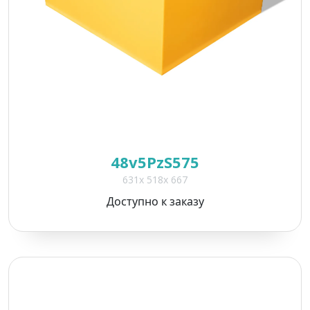
*
*
48v5PzS575
631x 518x 667
*
Доступно к заказу
Поля, отмеченные
*
, обязательны для
заполнения