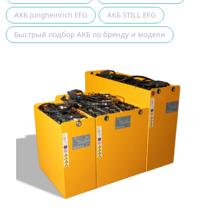
АКБ Jungheinrich EFG
АКБ STILL EFG
Быстрый подбор АКБ по бренду и модели