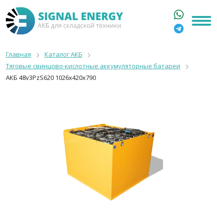
ГЛАВНАЯ
КАТАЛОГ
Главная
Каталог АКБ
Тяговые свинцово-кислотные аккумуляторные батареи
АРЕНДА АКБ
АКБ 48v3PzS620 1026x420x790
О КОМПАНИИ
СТАТЬИ
КОНТАКТЫ
+7 916 316 3333
8 800 550 44 77
Москва, Бакунинская, 69с1
9:00 - 19:00 пн-пт
info@signalenergy.ru