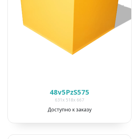
48v5PzS575
631x 518x 667
Доступно к заказу