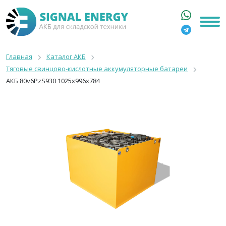
ГЛАВНАЯ
КАТАЛОГ
Главная
Каталог АКБ
Тяговые свинцово-кислотные аккумуляторные батареи
АРЕНДА АКБ
АКБ 80v6PzS930 1025x996x784
О КОМПАНИИ
СТАТЬИ
КОНТАКТЫ
+7 916 316 3333
8 800 550 44 77
Москва, Бакунинская, 69с1
9:00 - 19:00 пн-пт
info@signalenergy.ru