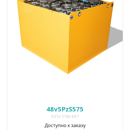
48v5PzS575
631x 518x 667
Доступно к заказу