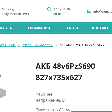
Москва,
9:00 - 19:00
info@signale
Бакунинская, 69с1
пн-пт
ДА АКБ
О КОМПАНИИ
СТАТЬИ
КОНТАКТЫ
лотные аккумуляторные батареи
АКБ 48v6PzS690 827x735x627
АКБ 48v6PzS690
827x735x627
Рабочее
напряжение, В
Емкость по C5, Ач