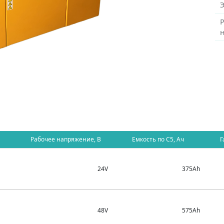
Рабочее напряжение, В
Емкость по C5, Ач
Г
24V
375Ah
48V
575Ah