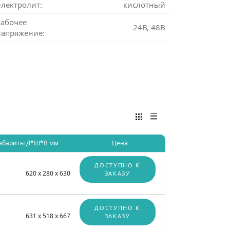
Электролит:
кислотный
Рабочее
24В, 48В
напряжение:
абариты Д*Ш*В мм
Цена
ДОСТУПНО К
620 x 280 x 630
ЗАКАЗУ
ДОСТУПНО К
631 x 518 x 667
ЗАКАЗУ