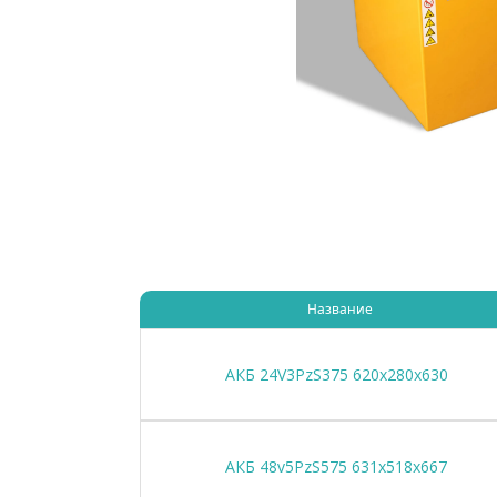
Название
АКБ 24V3PzS375 620x280x630
АКБ 48v5PzS575 631x518x667