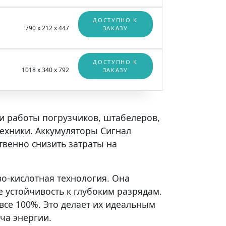
ДОСТУПНО К
790 x 212 x 447
ЗАКАЗУ
ДОСТУПНО К
1018 x 340 x 792
ЗАКАЗУ
и работы погрузчиков, штабелеров,
техники. Аккумуляторы Сигнал
венно снизить затраты на
о-кислотная технология. Она
 устойчивость к глубоким разрядам.
все 100%. Это делает их идеальным
ча энергии.