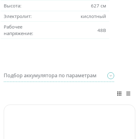
Высота:
627 см
Электролит:
кислотный
Рабочее
48В
напряжение:
Подбор аккумулятора по параметрам
Введите известные вам
параметры и мы
подберем вам нужный
тип АКБ