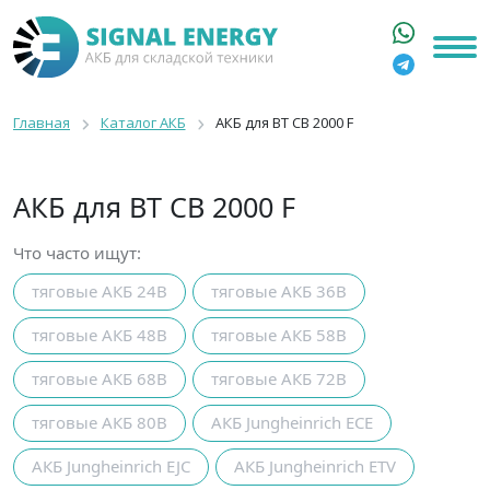
ГЛАВНАЯ
КАТАЛОГ
Главная
Каталог АКБ
АКБ для BT CB 2000 F
АРЕНДА АКБ
О КОМПАНИИ
АКБ для BT CB 2000 F
СТАТЬИ
КОНТАКТЫ
Что часто ищут:
тяговые АКБ 24В
тяговые АКБ 36В
+7 916 316 3333
8 800 550 44 77
тяговые АКБ 48В
тяговые АКБ 58В
Москва, Бакунинская, 69с1
тяговые АКБ 68В
тяговые АКБ 72В
9:00 - 19:00 пн-пт
info@signalenergy.ru
тяговые АКБ 80В
АКБ Jungheinrich ECE
АКБ Jungheinrich EJC
АКБ Jungheinrich ETV