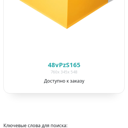
*
*
48vPzS165
760x 345x 548
*
Доступно к заказу
Поля, отмеченные
*
, обязательны для
заполнения
Ключевые слова для поиска: