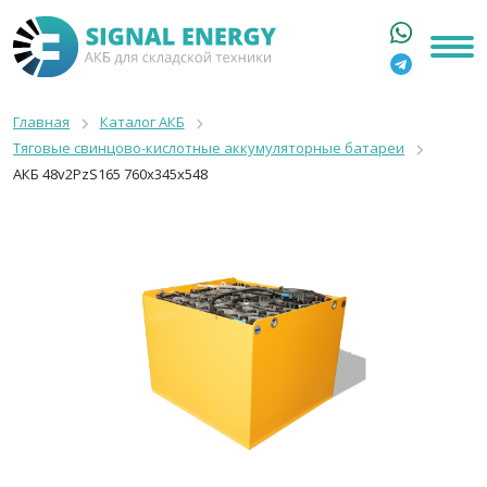
ГЛАВНАЯ
КАТАЛОГ
Главная
Каталог АКБ
Тяговые свинцово-кислотные аккумуляторные батареи
АРЕНДА АКБ
АКБ 48v2PzS165 760x345x548
О КОМПАНИИ
СТАТЬИ
КОНТАКТЫ
+7 916 316 3333
8 800 550 44 77
Москва, Бакунинская, 69с1
9:00 - 19:00 пн-пт
info@signalenergy.ru