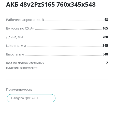
АКБ 48v2PzS165 760x345x548
Рабочее напряжение, В
48
Емкость по C5, Ач
165
Длина, мм
760
Ширина, мм
345
Высота, мм
548
Кол-во положительных
2
пластин в элементе
Применяемость
Hangcha QDD2-C1