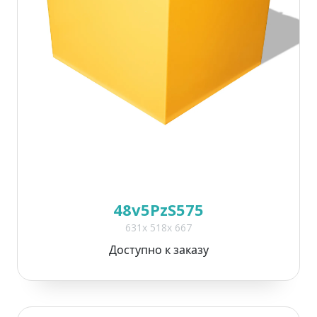
48v5PzS575
631x 518x 667
Доступно к заказу