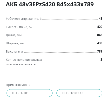
АКБ 48v3EPzS420 845x433x789
Рабочее напряжение, В
48
Емкость по C5, Ач
420
Длина, мм
845
Ширина, мм
433
Высота, мм
789
Кол-во положительных
3
пластин в элементе
Применяемость
HELI CPD10S
HELI CPD10SCQ