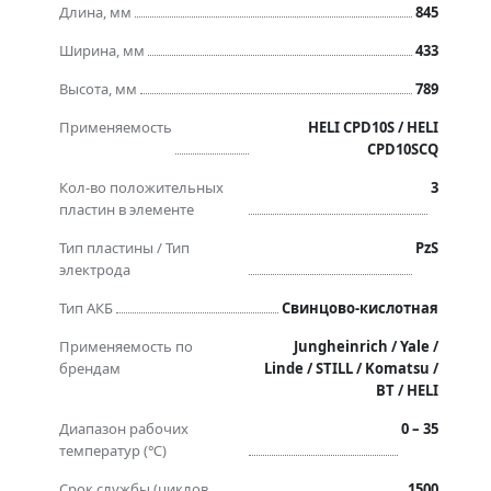
Длина, мм
845
Ширина, мм
433
Высота, мм
789
Применяемость
HELI CPD10S / HELI
CPD10SCQ
Кол-во положительных
3
пластин в элементе
Тип пластины / Тип
PzS
электрода
Тип АКБ
Свинцово-кислотная
Применяемость по
Jungheinrich / Yale /
брендам
Linde / STILL / Komatsu /
BT / HELI
Диапазон рабочих
0 – 35
температур (℃)
Срок службы (циклов
1500