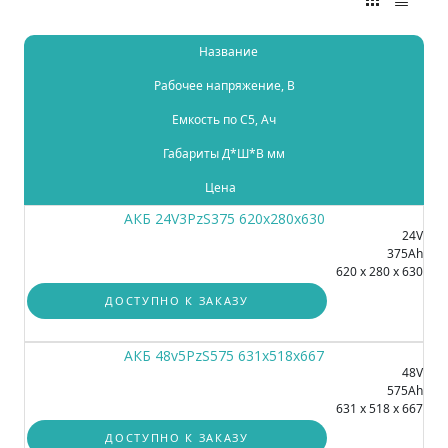
Название
Рабочее напряжение, В
Емкость по C5, Ач
Габариты Д*Ш*В мм
Цена
АКБ 24V3PzS375 620x280x630
24V
375Ah
620 x 280 x 630
ДОСТУПНО К ЗАКАЗУ
АКБ 48v5PzS575 631x518x667
48V
575Ah
631 x 518 x 667
ДОСТУПНО К ЗАКАЗУ