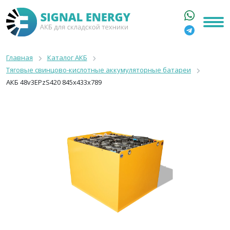
ГЛАВНАЯ
КАТАЛОГ
Главная
Каталог АКБ
Тяговые свинцово-кислотные аккумуляторные батареи
АРЕНДА АКБ
АКБ 48v3EPzS420 845x433x789
О КОМПАНИИ
СТАТЬИ
КОНТАКТЫ
+7 916 316 3333
8 800 550 44 77
Москва, Бакунинская, 69с1
9:00 - 19:00 пн-пт
info@signalenergy.ru