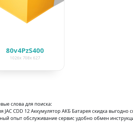
80v4PzS400
1026x 708x 627
*
*
*
вые слова для поиска:
Поля, отмеченные
*
, обязательны 
ля JAC CDD 12 Аккумулятор АКБ Батарея скидка выгодно
ный опыт обслуживание сервис удобно обмен инструкци