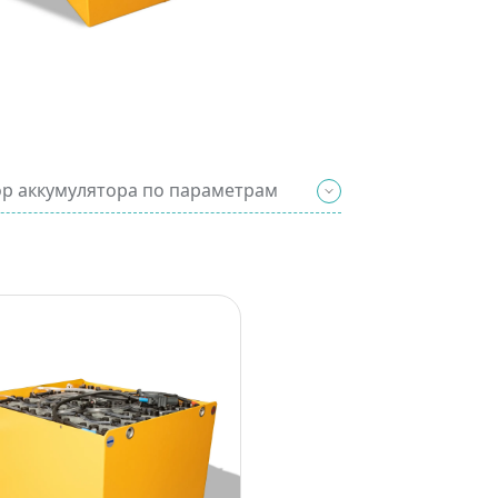
р аккумулятора по параметрам
Введите известные вам парамет
нужный тип А