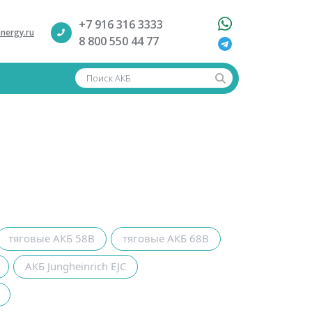
+7 916 316 3333
nergy.ru
8 800 550 44 77
Поиск АКБ
тяговые АКБ 58В
тяговые АКБ 68В
АКБ Jungheinrich EJC