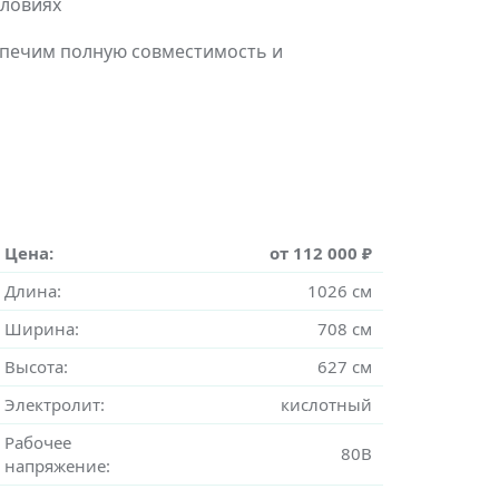
словиях
еспечим полную совместимость и
Цена:
от 112 000 ₽
Длина:
1026 см
Ширина:
708 см
Высота:
627 см
Электролит:
кислотный
Рабочее
80В
напряжение: