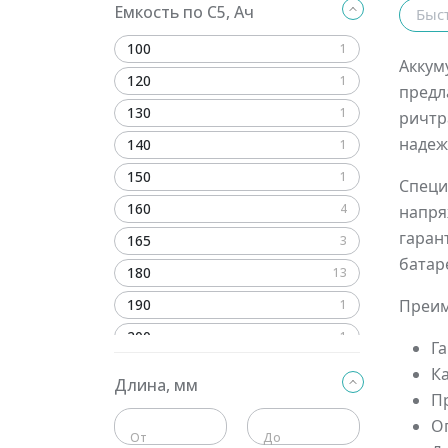
Емкость по C5, Ач
Быс
100
1
Аккум
120
1
предл
130
1
ричтр
надеж
140
1
150
1
Специ
160
4
напря
гаран
165
3
батар
180
13
190
Преим
1
200
1
Г
210
13
К
Длина, мм
П
220
1
О
230
3
От
До