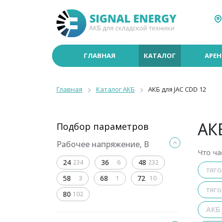
ГЛАВНАЯ
КАТАЛОГ
АРЕН
Главная
Каталог АКБ
АКБ для JAC CDD 12
АК
Подбор параметров
Рабочее напряжение, В
Что ча
24
36
48
234
6
232
тяг
58
68
72
3
1
10
тяг
80
102
АКБ 