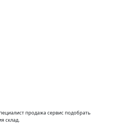
для заполнения
 специалист продажа сервис подобрать
я склад.