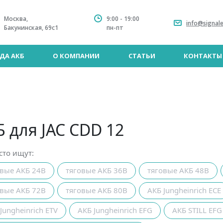
Москва,
9:00 - 19:00
info@signale
Бакунинская, 69с1
пн-пт
ДА АКБ
О КОМПАНИИ
СТАТЬИ
КОНТАКТЫ
Б для JAC CDD 12
сто ищут:
овые АКБ 24В
тяговые АКБ 36В
тяговые АКБ 48В
овые АКБ 72В
тяговые АКБ 80В
АКБ Jungheinrich ECE
Jungheinrich ETV
АКБ Jungheinrich EFG
АКБ STILL EFG