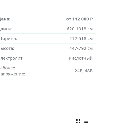
Цена:
от 112 000 ₽
Длина:
620-1018 см
Ширина:
212-518 см
Высота:
447-792 см
Электролит:
кислотный
Рабочее
24В, 48В
напряжение: