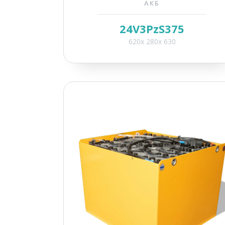
АКБ
24V3PzS375
620x 280x 630