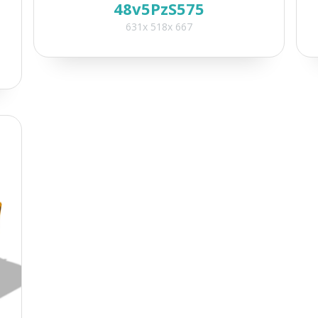
48v5PzS575
631x 518x 667