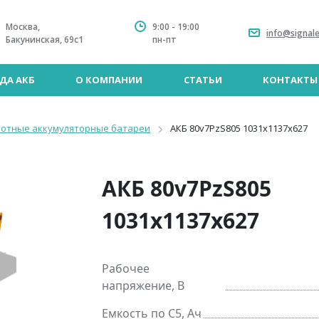
Москва,
9:00 - 19:00
info@signale
Бакунинская, 69с1
пн-пт
ДА АКБ
О КОМПАНИИ
СТАТЬИ
КОНТАКТЫ
лотные аккумуляторные батареи
АКБ 80v7PzS805 1031x1137x627
АКБ 80v7PzS805
1031x1137x627
Рабочее
напряжение, В
Емкость по C5, Ач