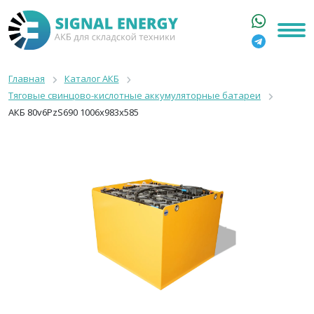
ГЛАВНАЯ
КАТАЛОГ
Главная
Каталог АКБ
Тяговые свинцово-кислотные аккумуляторные батареи
АРЕНДА АКБ
АКБ 80v6PzS690 1006x983x585
О КОМПАНИИ
СТАТЬИ
КОНТАКТЫ
+7 916 316 3333
8 800 550 44 77
Москва, Бакунинская, 69с1
9:00 - 19:00 пн-пт
info@signalenergy.ru