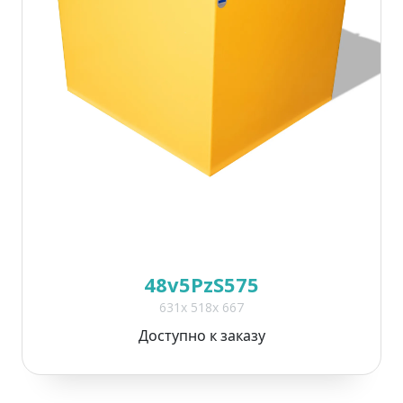
48v5PzS575
631x 518x 667
Доступно к заказу