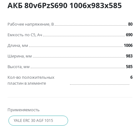
АКБ 80v6PzS690 1006x983x585
Рабочее напряжение, В
80
Емкость по C5, Ач
690
Длина, мм
1006
Ширина, мм
983
Высота, мм
585
Кол-во положительных
6
пластин в элементе
Применяемость
YALE ERC 30 AGF 1015