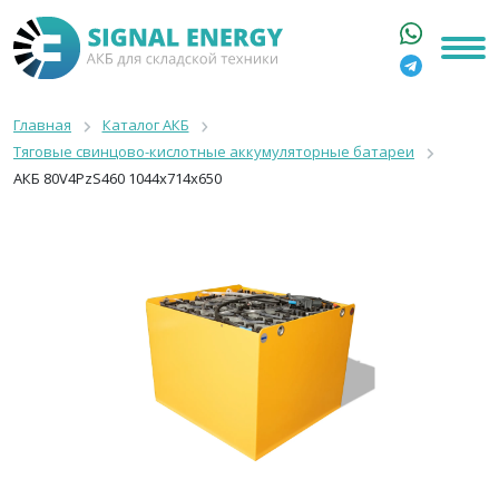
ГЛАВНАЯ
КАТАЛОГ
Главная
Каталог АКБ
Тяговые свинцово-кислотные аккумуляторные батареи
АРЕНДА АКБ
АКБ 80V4PzS460 1044x714x650
О КОМПАНИИ
СТАТЬИ
КОНТАКТЫ
+7 916 316 3333
8 800 550 44 77
Москва, Бакунинская, 69с1
9:00 - 19:00 пн-пт
info@signalenergy.ru