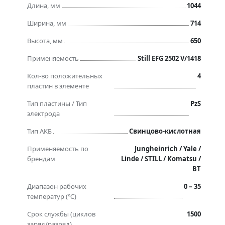
Длина, мм
1044
Ширина, мм
714
Высота, мм
650
Применяемость
Still EFG 2502 V/1418
Кол-во положительных
4
пластин в элементе
Тип пластины / Тип
PzS
электрода
Тип АКБ
Свинцово-кислотная
Применяемость по
Jungheinrich / Yale /
брендам
Linde / STILL / Komatsu /
BT
Диапазон рабочих
0 – 35
температур (℃)
Срок службы (циклов
1500
заряд/разряд)