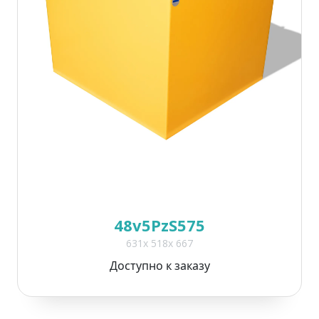
48v5PzS575
631x 518x 667
Доступно к заказу