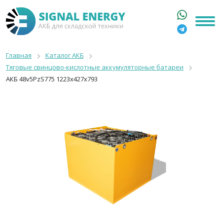
ГЛАВНАЯ
КАТАЛОГ
Главная
Каталог АКБ
Тяговые свинцово-кислотные аккумуляторные батареи
АРЕНДА АКБ
АКБ 48v5PzS775 1223x427x793
О КОМПАНИИ
СТАТЬИ
КОНТАКТЫ
+7 916 316 3333
8 800 550 44 77
Москва, Бакунинская, 69с1
9:00 - 19:00 пн-пт
info@signalenergy.ru