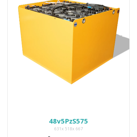
48v5PzS575
631x 518x 667