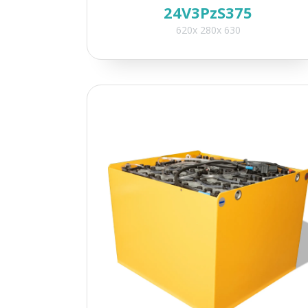
24V3PzS375
620x 280x 630