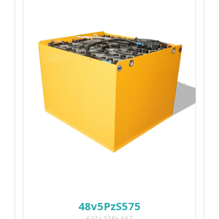
48v5PzS575
631x 518x 667