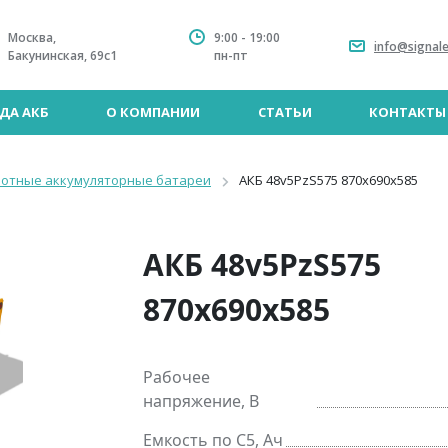
Москва,
9:00 - 19:00
info@signale
Бакунинская, 69с1
пн-пт
ДА АКБ
О КОМПАНИИ
СТАТЬИ
КОНТАКТЫ
лотные аккумуляторные батареи
АКБ 48v5PzS575 870x690x585
АКБ 48v5PzS575
870x690x585
Рабочее
напряжение, В
Емкость по C5, Ач