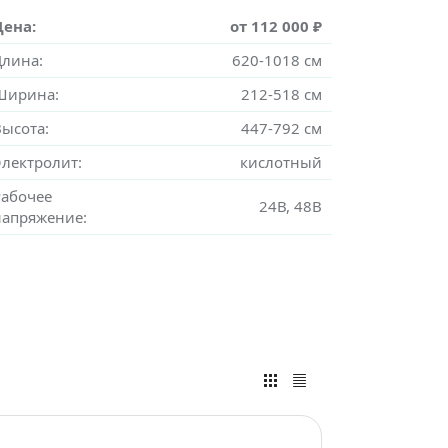
Цена:
от 112 000 ₽
Длина:
620-1018 см
Ширина:
212-518 см
Высота:
447-792 см
Электролит:
кислотный
Рабочее
24В, 48В
напряжение: