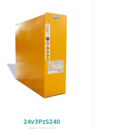
24v3PzS240
790x 212x 447