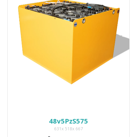
48v5PzS575
631x 518x 667