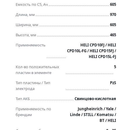
Емкость по C5, Ач
605
Длина, мм
970
Ширина, мм
605
Высота, мм
465
Применяемость
HELI CPD10FJ / HELI
CPD10L-FG / HELI CPD15FJ /
HELI CPD15L-FJ
Кол-во положительных
5
пластин в элементе
Тип пластины / Тип
PzS
электрода
Тип АКБ
Свинцово-кислотная
Применяемость по
Jungheinrich / Yale /
брендам
Linde / STILL / Komatsu /
BT / HELI