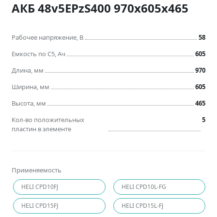
АКБ 48v5EPzS400 970x605x465
Рабочее напряжение, В
58
Емкость по C5, Ач
605
Длина, мм
970
Ширина, мм
605
Высота, мм
465
Кол-во положительных
5
пластин в элементе
Применяемость
HELI CPD10FJ
HELI CPD10L-FG
HELI CPD15FJ
HELI CPD15L-FJ