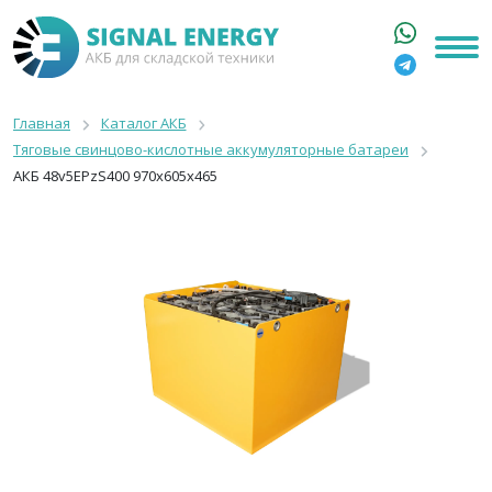
ГЛАВНАЯ
КАТАЛОГ
Главная
Каталог АКБ
Тяговые свинцово-кислотные аккумуляторные батареи
АРЕНДА АКБ
АКБ 48v5EPzS400 970x605x465
О КОМПАНИИ
СТАТЬИ
КОНТАКТЫ
+7 916 316 3333
8 800 550 44 77
Москва, Бакунинская, 69с1
9:00 - 19:00 пн-пт
info@signalenergy.ru