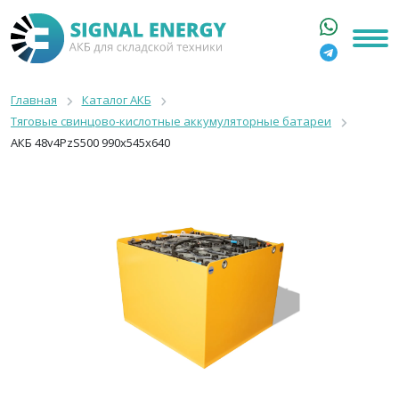
ГЛАВНАЯ
КАТАЛОГ
Главная
Каталог АКБ
Тяговые свинцово-кислотные аккумуляторные батареи
АРЕНДА АКБ
АКБ 48v4PzS500 990x545x640
О КОМПАНИИ
СТАТЬИ
КОНТАКТЫ
+7 916 316 3333
8 800 550 44 77
Москва, Бакунинская, 69с1
9:00 - 19:00 пн-пт
info@signalenergy.ru