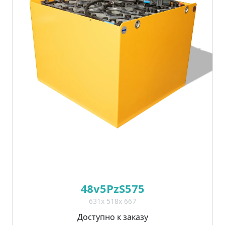
48v5PzS575
631x 518x 667
Доступно к заказу