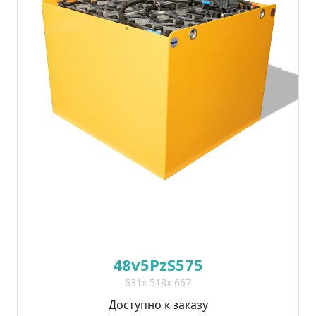
48v5PzS575
631x 518x 667
Доступно к заказу