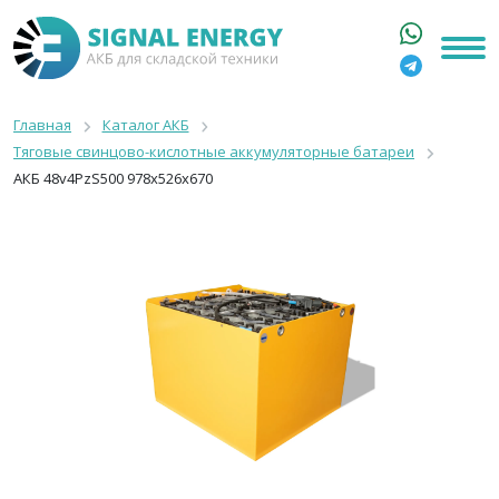
ГЛАВНАЯ
КАТАЛОГ
Главная
Каталог АКБ
Тяговые свинцово-кислотные аккумуляторные батареи
АРЕНДА АКБ
АКБ 48v4PzS500 978x526x670
О КОМПАНИИ
СТАТЬИ
КОНТАКТЫ
+7 916 316 3333
8 800 550 44 77
Москва, Бакунинская, 69с1
9:00 - 19:00 пн-пт
info@signalenergy.ru