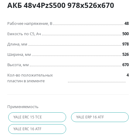
АКБ 48v4PzS500 978x526x670
Рабочее напряжение, В
48
Емкость по C5, Ач
500
Длина, мм
978
Ширина, мм
526
Высота, мм
670
Кол-во положительных
4
пластин в элементе
Применяемость
YALE ERC 15 TCE
YALE ERP 16 ATF
YALE ERC 16 ATF