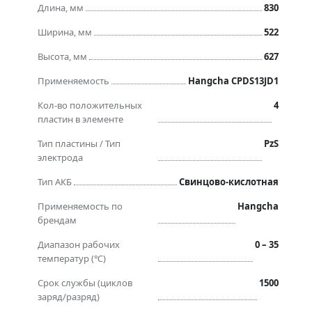
Длина, мм
830
Ширина, мм
522
Высота, мм
627
Применяемость
Hangcha CPDS13JD1
Кол-во положительных
4
пластин в элементе
Тип пластины / Тип
PzS
электрода
Тип АКБ
Свинцово-кислотная
Применяемость по
Hangcha
брендам
Диапазон рабочих
0 – 35
температур (℃)
Срок службы (циклов
1500
заряд/разряд)