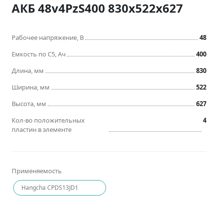
АКБ 48v4PzS400 830x522x627
Рабочее напряжение, В
48
Емкость по C5, Ач
400
Длина, мм
830
Ширина, мм
522
Высота, мм
627
Кол-во положительных
4
пластин в элементе
Применяемость
Hangcha CPDS13JD1