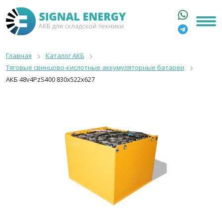
ГЛАВНАЯ
КАТАЛОГ
Главная
Каталог АКБ
Тяговые свинцово-кислотные аккумуляторные батареи
АРЕНДА АКБ
АКБ 48v4PzS400 830x522x627
О КОМПАНИИ
СТАТЬИ
КОНТАКТЫ
+7 916 316 3333
8 800 550 44 77
Москва, Бакунинская, 69с1
9:00 - 19:00 пн-пт
info@signalenergy.ru