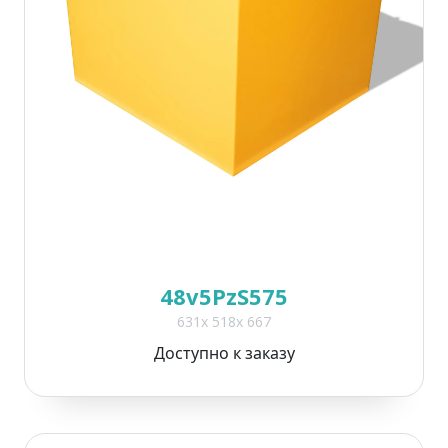
48v5PzS575
631x 518x 667
Доступно к заказу