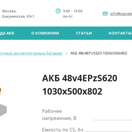
Москва,
9:00 - 19:00
info@signale
Бакунинская, 69с1
пн-пт
ДА АКБ
О КОМПАНИИ
СТАТЬИ
КОНТАКТЫ
лотные аккумуляторные батареи
АКБ 48v4EPzS620 1030x500x802
АКБ 48v4EPzS620
1030x500x802
Рабочее
напряжение, В
Емкость по C5, Ач