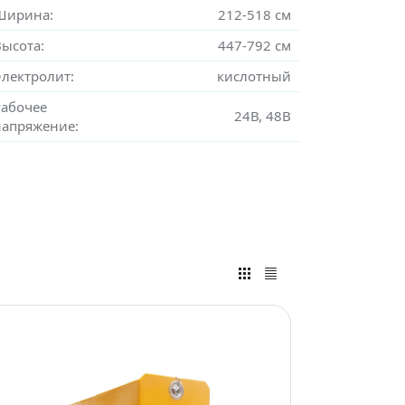
Ширина:
212-518 см
Высота:
447-792 см
Электролит:
кислотный
Рабочее
24В, 48В
напряжение: