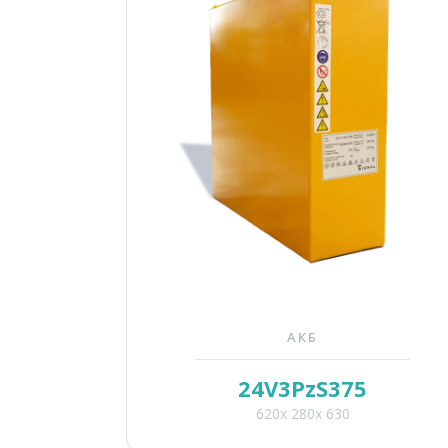
АКБ
24V3PzS375
620x 280x 630