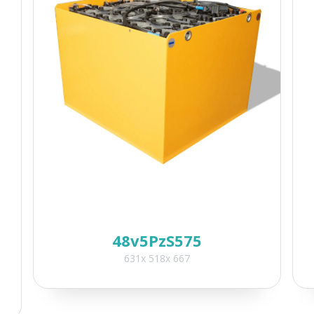
48v5PzS575
631x 518x 667