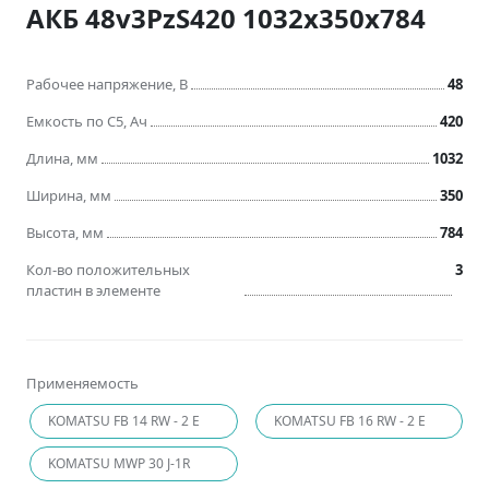
АКБ 48v3PzS420 1032x350x784
Рабочее напряжение, В
48
Емкость по C5, Ач
420
Длина, мм
1032
Ширина, мм
350
Высота, мм
784
Кол-во положительных
3
пластин в элементе
Применяемость
KOMATSU FB 14 RW - 2 E
KOMATSU FB 16 RW - 2 E
KOMATSU MWP 30 J-1R