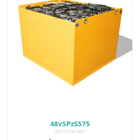
48v5PzS575
631x 518x 667