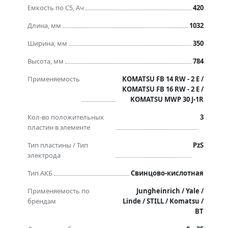
Емкость по C5, Ач
420
Длина, мм
1032
Ширина, мм
350
Высота, мм
784
Применяемость
KOMATSU FB 14 RW - 2 E /
KOMATSU FB 16 RW - 2 E /
KOMATSU MWP 30 J-1R
Кол-во положительных
3
пластин в элементе
Тип пластины / Тип
PzS
электрода
Тип АКБ
Свинцово-кислотная
Применяемость по
Jungheinrich / Yale /
брендам
Linde / STILL / Komatsu /
BT