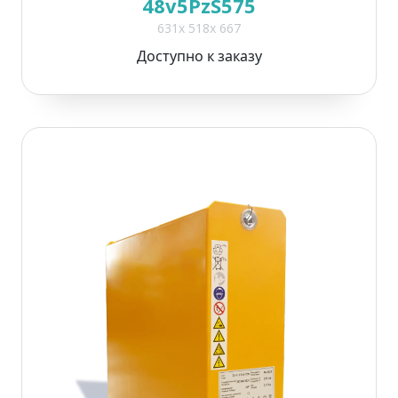
48v5PzS575
631x 518x 667
Доступно к заказу