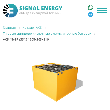
ГЛАВНАЯ
КАТАЛОГ
Главная
Каталог АКБ
Тяговые свинцово-кислотные аккумуляторные батареи
АРЕНДА АКБ
АКБ 48v3PzS315 1208x363x816
О КОМПАНИИ
СТАТЬИ
КОНТАКТЫ
+7 916 316 3333
8 800 550 44 77
Москва, Бакунинская, 69с1
9:00 - 19:00 пн-пт
info@signalenergy.ru