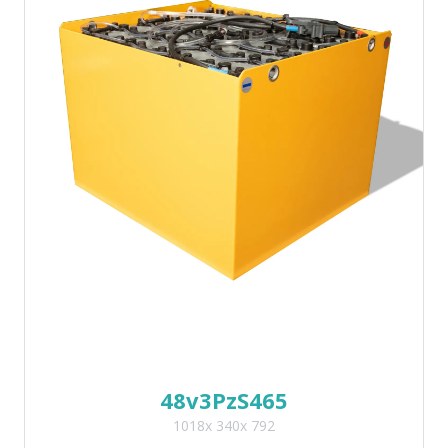
48v3PzS465
1018x 340x 792