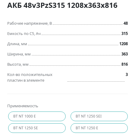
АКБ 48v3PzS315 1208x363x816
Рабочее напряжение, В
48
Емкость по C5, Ач
315
Длина, мм
1208
Ширина, мм
363
Высота, мм
816
Кол-во положительных
3
пластин в элементе
Применяемость
BT NT 1000 E
BT NT 1250 SEI
BT NT 1250 SE
BT NT 1250 E