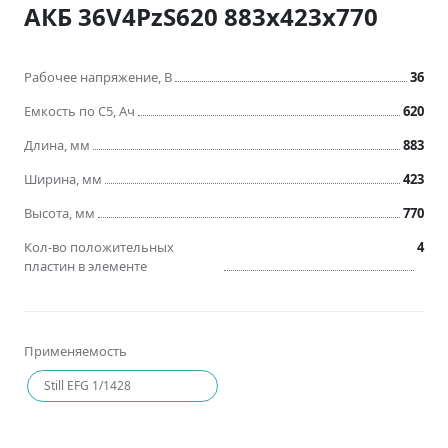
АКБ 36V4PzS620 883x423x770
Рабочее напряжение, В
36
Емкость по C5, Ач
620
Длина, мм
883
Ширина, мм
423
Высота, мм
770
Кол-во положительных
4
пластин в элементе
Применяемость
Still EFG 1/1428