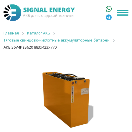
ГЛАВНАЯ
КАТАЛОГ
Главная
Каталог АКБ
Тяговые свинцово-кислотные аккумуляторные батареи
АРЕНДА АКБ
АКБ 36V4PzS620 883x423x770
О КОМПАНИИ
СТАТЬИ
КОНТАКТЫ
+7 916 316 3333
8 800 550 44 77
Москва, Бакунинская, 69с1
9:00 - 19:00 пн-пт
info@signalenergy.ru