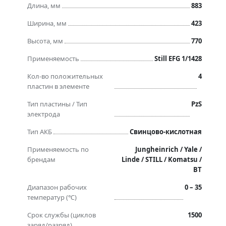
Длина, мм
883
Ширина, мм
423
Высота, мм
770
Применяемость
Still EFG 1/1428
Кол-во положительных
4
пластин в элементе
Тип пластины / Тип
PzS
электрода
Тип АКБ
Свинцово-кислотная
Применяемость по
Jungheinrich / Yale /
брендам
Linde / STILL / Komatsu /
BT
Диапазон рабочих
0 – 35
температур (℃)
Срок службы (циклов
1500
заряд/разряд)