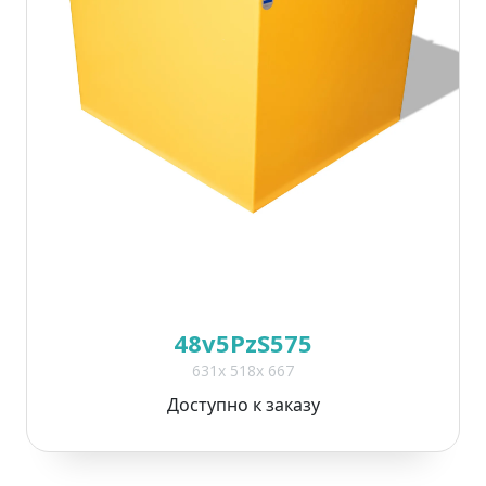
48v5PzS575
631x 518x 667
Доступно к заказу