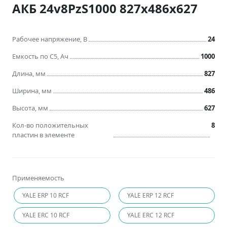
АКБ 24v8PzS1000 827x486x627
Рабочее напряжение, В
24
Емкость по C5, Ач
1000
Длина, мм
827
Ширина, мм
486
Высота, мм
627
Кол-во положительных
8
пластин в элементе
Применяемость
YALE ERP 10 RCF
YALE ERP 12 RCF
YALE ERC 10 RCF
YALE ERC 12 RCF