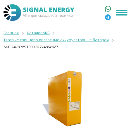
ГЛАВНАЯ
КАТАЛОГ
Главная
Каталог АКБ
Тяговые свинцово-кислотные аккумуляторные батареи
АРЕНДА АКБ
АКБ 24v8PzS1000 827x486x627
О КОМПАНИИ
СТАТЬИ
КОНТАКТЫ
+7 916 316 3333
8 800 550 44 77
Москва, Бакунинская, 69с1
9:00 - 19:00 пн-пт
info@signalenergy.ru