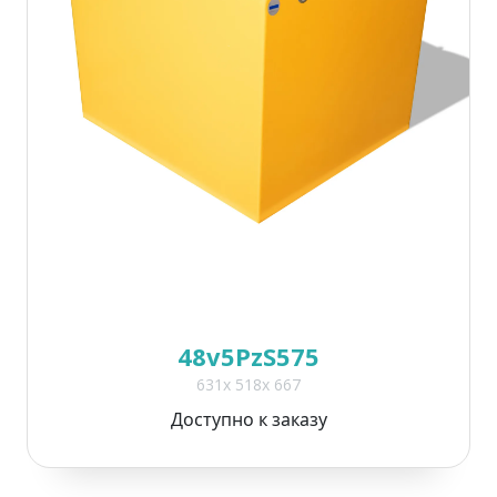
48v5PzS575
631x 518x 667
Доступно к заказу