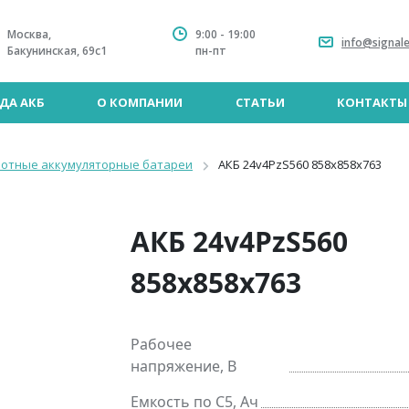
Москва,
9:00 - 19:00
info@signale
Бакунинская, 69с1
пн-пт
ДА АКБ
О КОМПАНИИ
СТАТЬИ
КОНТАКТЫ
лотные аккумуляторные батареи
АКБ 24v4PzS560 858x858x763
АКБ 24v4PzS560
858x858x763
Рабочее
напряжение, В
Емкость по C5, Ач