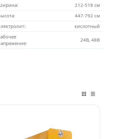
Ширина:
212-518 см
Высота:
447-792 см
Электролит:
кислотный
Рабочее
24В, 48В
напряжение: