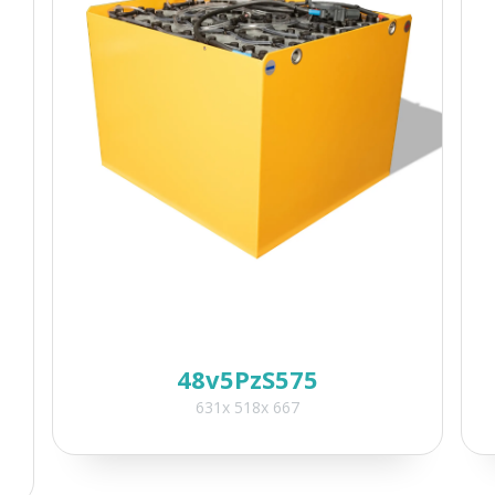
48v5PzS575
631x 518x 667