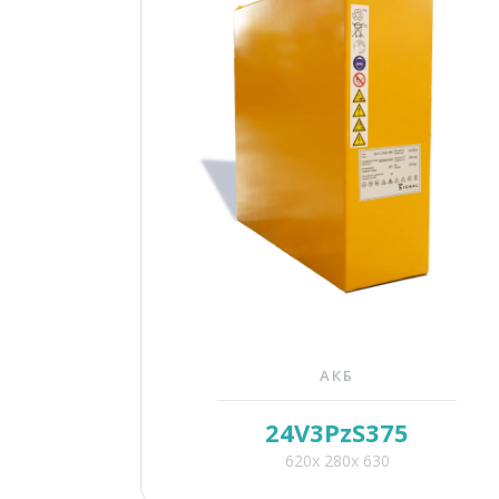
АКБ
24V3PzS375
620x 280x 630