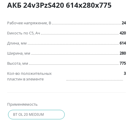
АКБ 24v3PzS420 614x280x775
Рабочее напряжение, В
24
Емкость по C5, Ач
420
Длина, мм
614
Ширина, мм
280
Высота, мм
775
Кол-во положительных
3
пластин в элементе
Применяемость
BT OL 20 MEDIUM