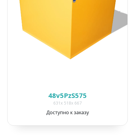
48v5PzS575
631x 518x 667
Доступно к заказу