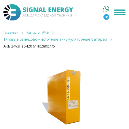
ГЛАВНАЯ
КАТАЛОГ
Главная
Каталог АКБ
Тяговые свинцово-кислотные аккумуляторные батареи
АРЕНДА АКБ
АКБ 24v3PzS420 614x280x775
О КОМПАНИИ
СТАТЬИ
КОНТАКТЫ
+7 916 316 3333
8 800 550 44 77
Москва, Бакунинская, 69с1
9:00 - 19:00 пн-пт
info@signalenergy.ru