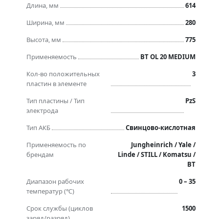
Длина, мм
614
Ширина, мм
280
Высота, мм
775
Применяемость
BT OL 20 MEDIUM
Кол-во положительных
3
пластин в элементе
Тип пластины / Тип
PzS
электрода
Тип АКБ
Свинцово-кислотная
Применяемость по
Jungheinrich / Yale /
брендам
Linde / STILL / Komatsu /
BT
Диапазон рабочих
0 – 35
температур (℃)
Срок службы (циклов
1500
заряд/разряд)