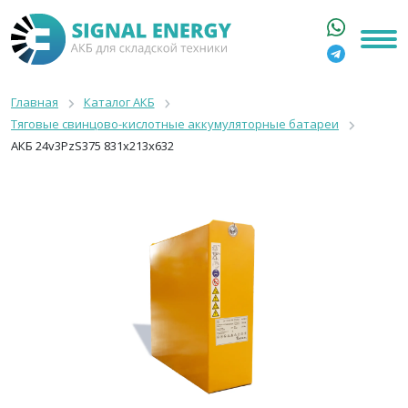
ГЛАВНАЯ
КАТАЛОГ
Главная
Каталог АКБ
Тяговые свинцово-кислотные аккумуляторные батареи
АРЕНДА АКБ
АКБ 24v3PzS375 831x213x632
О КОМПАНИИ
СТАТЬИ
КОНТАКТЫ
+7 916 316 3333
8 800 550 44 77
Москва, Бакунинская, 69с1
9:00 - 19:00 пн-пт
info@signalenergy.ru