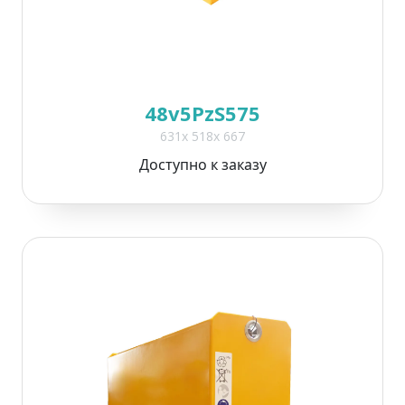
48v5PzS575
631x 518x 667
Доступно к заказу