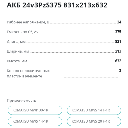
АКБ 24v3PzS375 831x213x632
Рабочее напряжение, В
24
Емкость по C5, Ач
375
Длина, мм
831
Ширина, мм
213
Высота, мм
632
Кол-во положительных
3
пластин в элементе
Применяемость
KOMATSU MWP 30-1R
KOMATSU MWS 14 F-1R
KOMATSU MWS 14-1R
KOMATSU MWS 20 F-1R