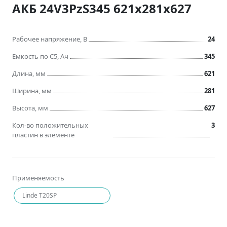
АКБ 24V3PzS345 621x281x627
Рабочее напряжение, В
24
Емкость по C5, Ач
345
Длина, мм
621
Ширина, мм
281
Высота, мм
627
Кол-во положительных
3
пластин в элементе
Применяемость
Linde T20SP