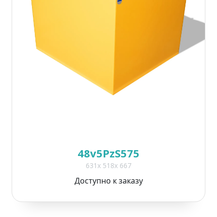
48v5PzS575
631x 518x 667
Доступно к заказу