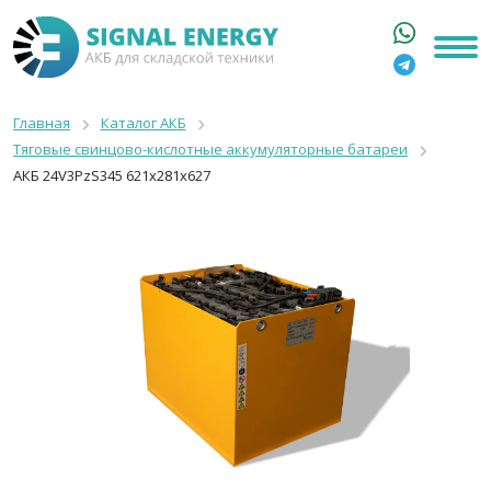
ГЛАВНАЯ
КАТАЛОГ
Главная
Каталог АКБ
Тяговые свинцово-кислотные аккумуляторные батареи
АРЕНДА АКБ
АКБ 24V3PzS345 621x281x627
О КОМПАНИИ
СТАТЬИ
КОНТАКТЫ
+7 916 316 3333
8 800 550 44 77
Москва, Бакунинская, 69с1
9:00 - 19:00 пн-пт
info@signalenergy.ru