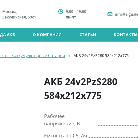
Москва,
9:00 - 19:00
info@signale
Бакунинская, 69с1
пн-пт
ДА АКБ
О КОМПАНИИ
СТАТЬИ
КОНТАКТЫ
лотные аккумуляторные батареи
АКБ 24v2PzS280 584x212x775
АКБ 24v2PzS280
584x212x775
Рабочее
напряжение, В
Емкость по C5, Ач