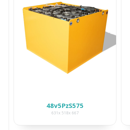
48v5PzS575
631x 518x 667