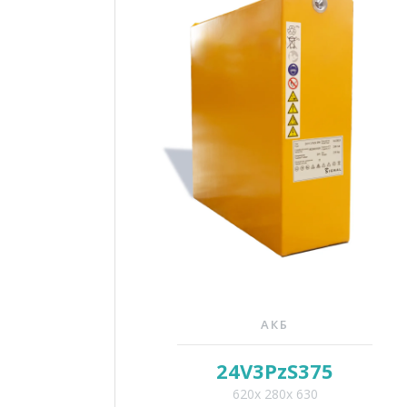
АКБ
24V3PzS375
620x 280x 630