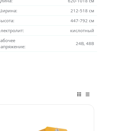
Длина:
620-1018 см
Ширина:
212-518 см
Высота:
447-792 см
Электролит:
кислотный
Рабочее
24В, 48В
напряжение: