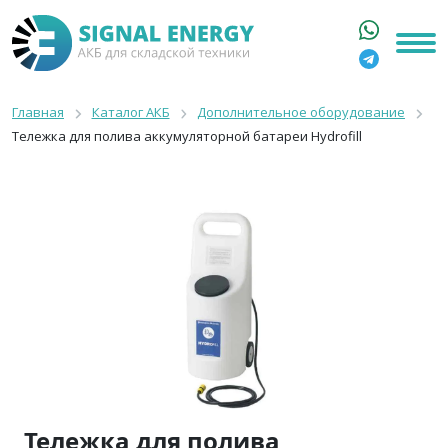
ГЛАВНАЯ
КАТАЛОГ
Главная
Каталог АКБ
Дополнительное оборудование
Тележка для полива аккумуляторной батареи Hydrofill
АРЕНДА АКБ
О КОМПАНИИ
СТАТЬИ
КОНТАКТЫ
+7 916 316 3333
8 800 550 44 77
Москва, Бакунинская, 69с1
9:00 - 19:00 пн-пт
info@signalenergy.ru
Тележка для полива